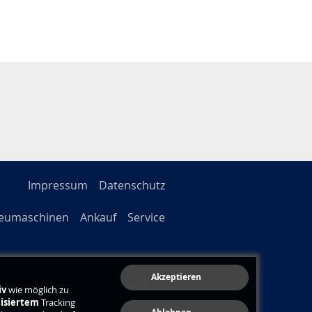
Impressum
Datenschutz
eumaschinen
Ankauf
Service
iv
wie möglich zu
isiertem
Tracking