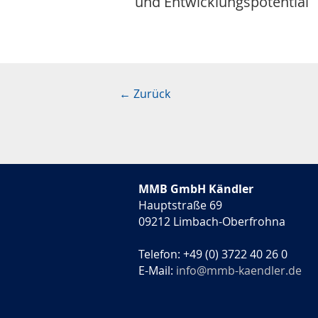
und Entwicklungspotential
← Zurück
MMB GmbH Kändler
Hauptstraße 69
09212
Limbach-Oberfrohna
Telefon
:
+49 (0) 3722 40 26 0
E-Mail:
info@mmb-kaendler.de