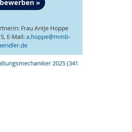
t bewerben
tnerin: Frau Antje Hoppe
5, E-Mail:
a.hoppe@mmb-
aendler.de
haltungsmechaniker 2025
(341