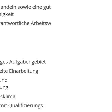
Handeln sowie eine gute
igkeit
rantwortliche Arbeitsweise
tiges Aufgabengebiet
elte Einarbeitung
 und
nung
tsklima
mit Qualifizierungs-