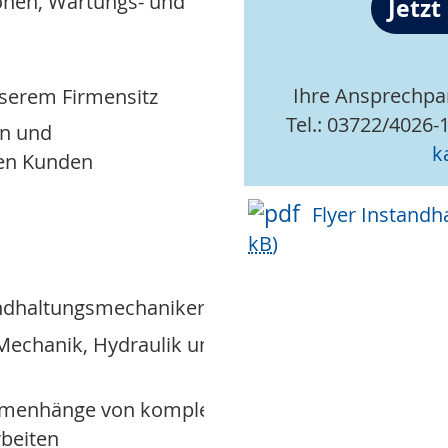
onen, Wartungs- und
Jetz
n
Ihre Ansprechpar
serem Firmensitz
Tel.: 03722/4026-1
n und
k
ren Kunden
Flyer Instand
kB
)
ndhaltungsmechaniker, o.ä.
Mechanik, Hydraulik und
sammenhänge von komplexen
beiten