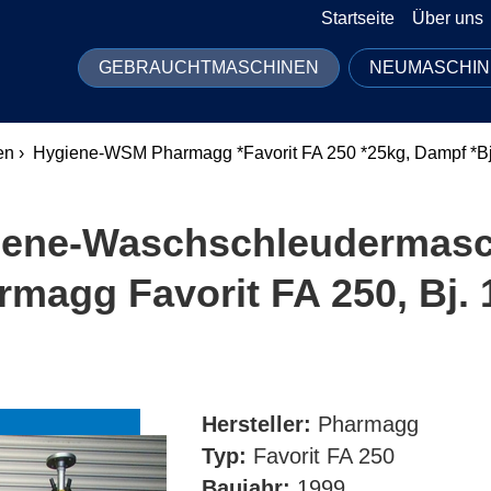
Startseite
Über uns
GEBRAUCHTMASCHINEN
NEUMASCHIN
n ›
Hygiene-WSM Pharmagg *Favorit FA 250 *25kg, Dampf *Bj
ene-Wasch­schleuder­mas
rmagg Favorit FA 250, Bj. 
Hersteller:
Pharmagg
Typ:
Favorit FA 250
Baujahr:
1999