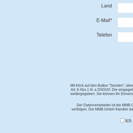
Land
E-Mail
*
Telefon
Mit Klick auf den Button "Senden", üb
Art. 6 Abs.1 lit. a DSGVO. Die eingeg
weitergegeben. Sie können Ihr Einvers
Der Datenverarbeiter ist die MMB G
verfolgen. Die MMB GmbH Kändler dar
Ich