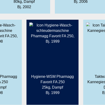
80kg, Dampf
Bj. 2006
Bj. 2002
 Pharmagg
Hygiene-WSM Pharmagg
Taktw
A 250
Favorit FA 250
Kannegies
ampf
25kg, Dampf
98
Bj. 1999
B