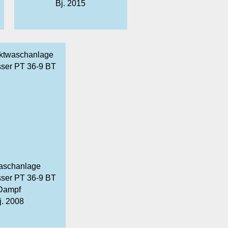
Bj. 2015
aschanlage
ser PT 36-9 BT
Dampf
j. 2008