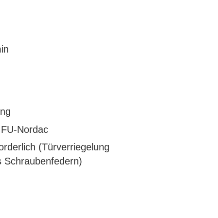
in
ung
b FU-Nordac
orderlich (Türverriegelung
ls Schraubenfedern)