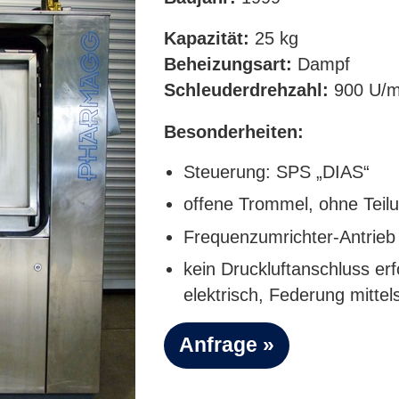
Kapazität:
25 kg
Beheizungsart:
Dampf
Schleuderdrehzahl:
900 U/m
Besonderheiten:
Steuerung: SPS „DIAS“
offene Trommel, ohne Teil
Frequenzumrichter-Antrie
kein Druckluftanschluss erf
elektrisch, Federung mitte
Anfrage