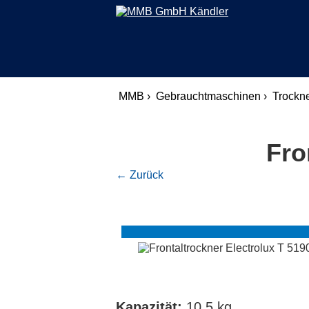
MMB ›
Gebrauchtmaschinen ›
Trockne
Fro
← Zurück
Kapazität:
10,5 kg